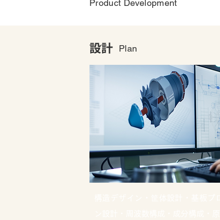
Product Development
設計
Plan
構造デザイン・筐体設計・基板プ
ン設計・周波数構成・成分構成・原