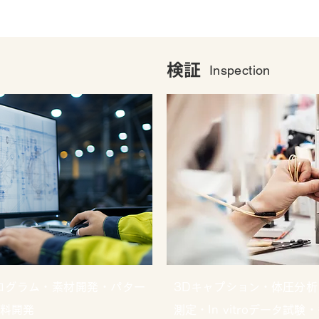
検証
Inspection
ログラム・素材開発・パター
3Dキャプション・体圧分
料開発
測定・In vitroデータ