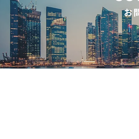
お
TO
Wellness for Future
Eart
Bus
Pro