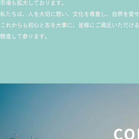
市場も拡大しております。
私たちは、人を大切に想い、文化を尊重し、自然を愛
これからも初心と志を大事に、皆様にご満足いただけ
精進して参ります。
CO