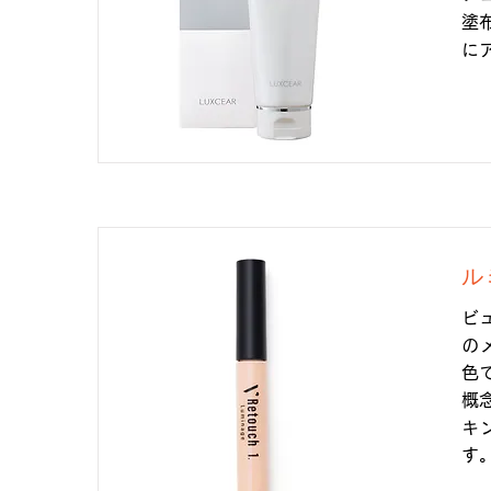
塗
に
ル
ビ
の
色
概
キ
す