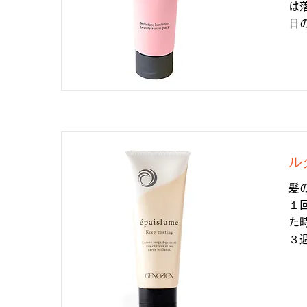
は
日
ル
髪
１
た
３