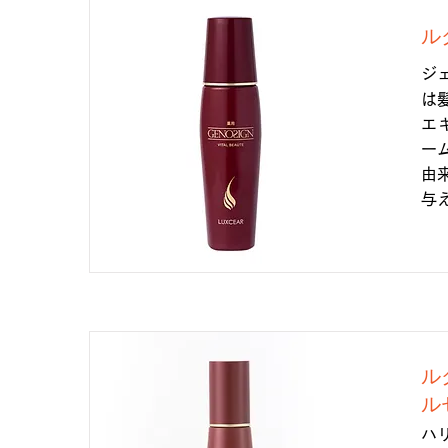
ル
ジ
は
エ
ー
由
与
ル
ル
ハ