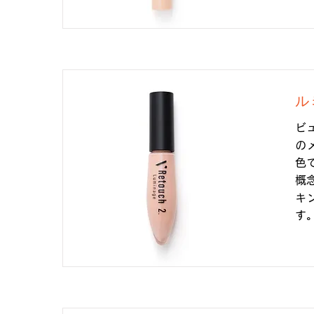
ル
ビ
の
色
概
キ
す