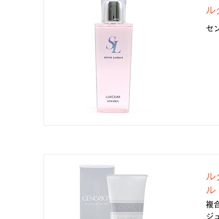
ル
セ
ル
ル
複
ジ