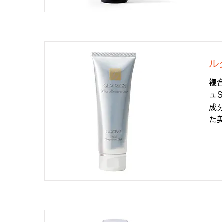
ル
複
ュ
成
た