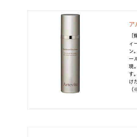
ア
「
ィ
ン
ー
現
す
け
（