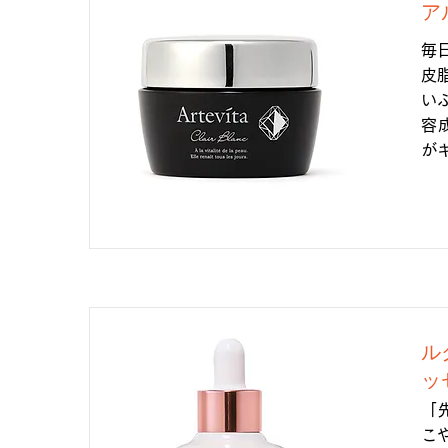
ア
毎
皮
い
容
が
ル
ッ
「
こ