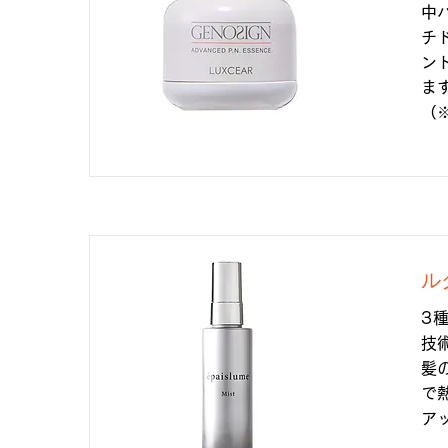
中
チ
ン
ま
（
ル
3
技
髪
で
ア