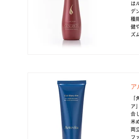
は
デ
種
健
ズ
ア
「
ア
合
米
両
フ