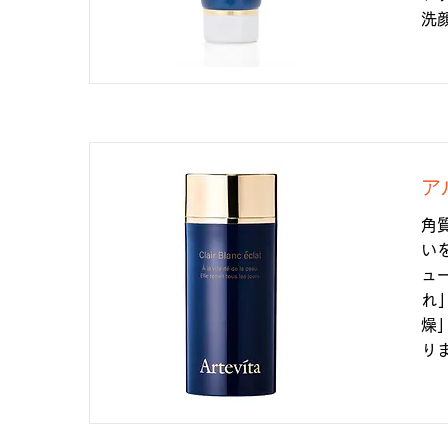
洗
ア
角
い
ュ
れ
燥
り