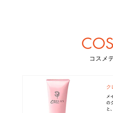
COS
コスメ
ク
メ
の
と