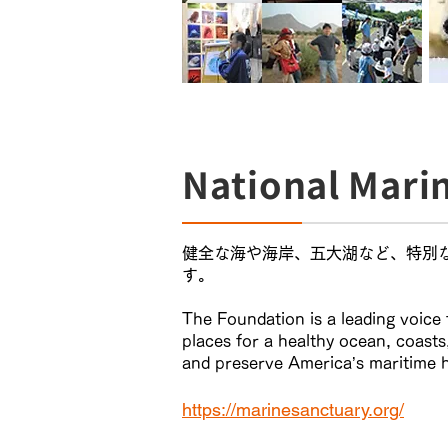
National Mari
健全な海や海岸、五大湖など、特別な場所の保
す。
The Foundation is a leading voice
places for a healthy ocean, coast
and preserve America’s maritime h
https://marinesanctuary.org/