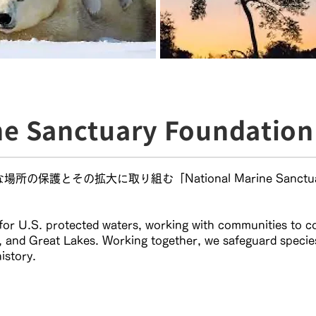
ne Sanctuary Foundation
護とその拡大に取り組む「National Marine Sanctuar
 for U.S. protected waters, working with communities to 
s, and Great Lakes. Working together, we safeguard specie
istory.