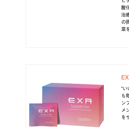
ビ
酸
治
の
菜
E
“
も
ン
メ
を