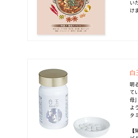
い
け
白
明
て
母
よ
タ
【