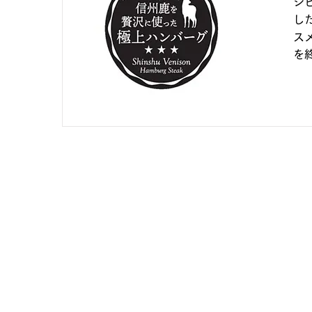
ジ
し
ス
を
TO
Wellness for Future
Eart
Bus
Pro