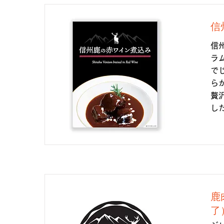
信
信
ラ
で
ら
贅
し
鹿
了