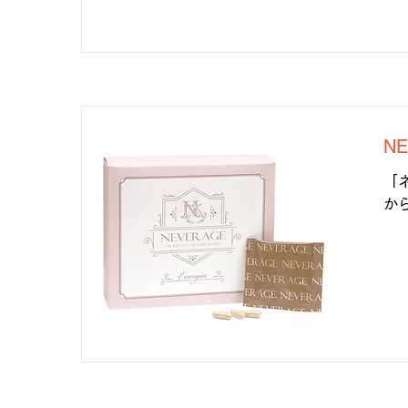
N
「
か