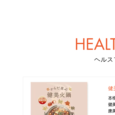
HEAL
ヘルス
健
本
健
康