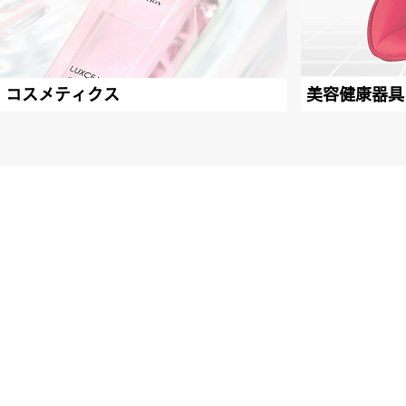
コスメティクス
美容健康器具
TO
Wellness for Future
Eart
Bus
Pro
© 2019 CONY Co., Ltd.