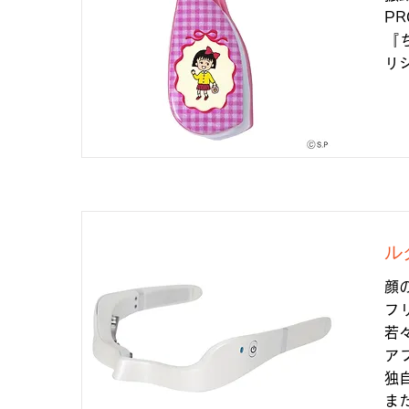
P
『
リ
ル
顔
フ
若
ア
独
ま