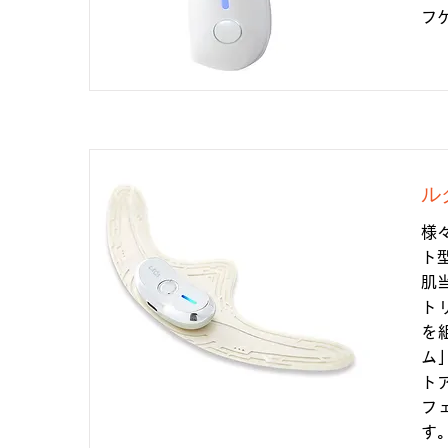
フ
ル
様
ト
肌
ト
を
ム
ト
フ
す