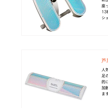
座
1
シ
芦
人
足
的
加
ま