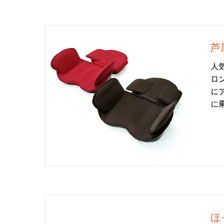
芦
人
ロ
に
に
ほ