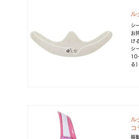
ル
シ
お
け
シ
1
る
ル
コ
振