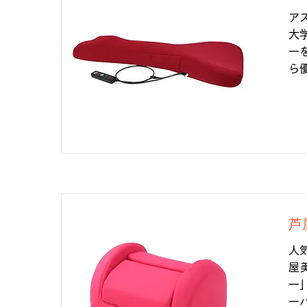
ア
大
ー
ら
芦
人
屋
ー
ー