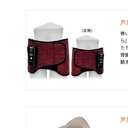
芦
巻
ら
た
骨
動
芦