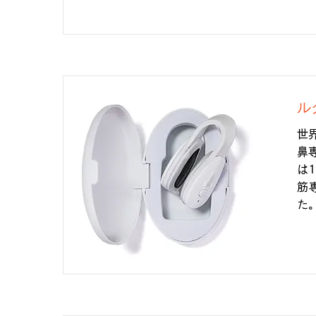
ル
世
鼻
は
筋
た