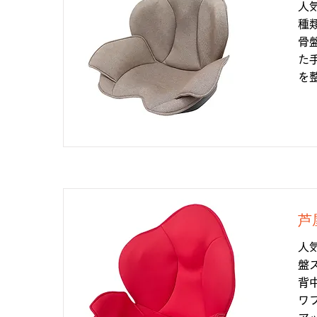
人
種
骨
た
を
芦
人
盤
背
ワ