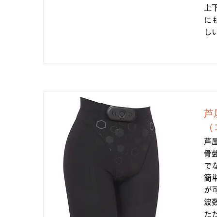
上
に
し
芦
（
芦
骨
で
簡
が
波
た