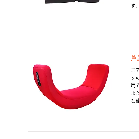
す
芦
エ
り
用
ま
な