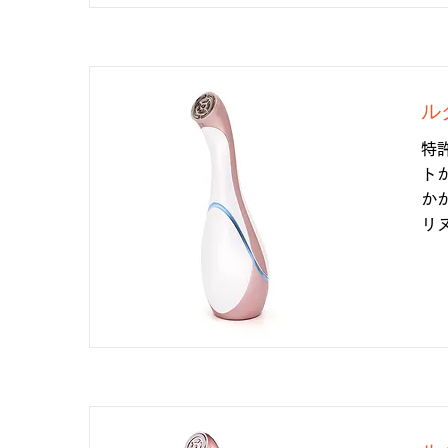
ル
特
ト
か
リ