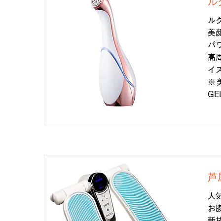
ル
ル
美
パ
高
イ
※
G
芦
人
お
新