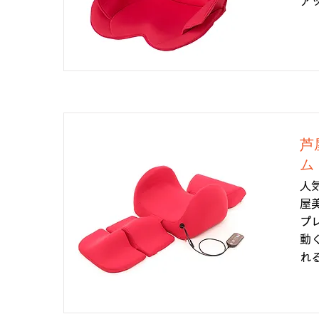
ア
芦
ム
人
屋
プ
動
れ