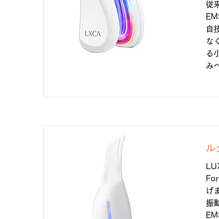
従
E
自
な
る
み
ル
L
F
げ
振
E