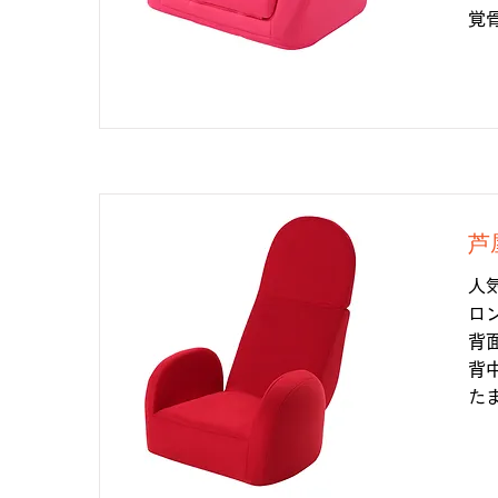
覚
芦
人
ロ
背
背
た