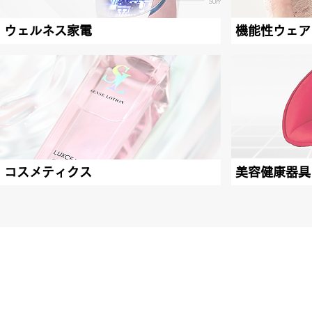
ウェルネス家電
機能性ウェア
コスメティクス
美容健康器具
TO
Wellness for Future
Eart
Bus