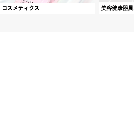
コスメティクス
美容健康器具
TO
Wellness for Future
Eart
Bus
Pro
© 2019 CONY Co., Ltd.