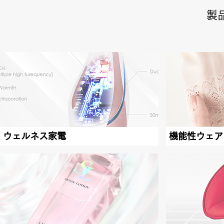
製
ウェルネス家電
機能性ウェア