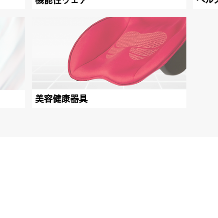
機能性ウェア
ヘル
美容健康器具
会社
TOP
経営
Earth Friendly
事業
Business
サイ
Product