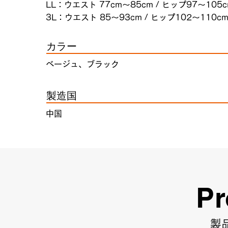
LL：ウエスト 77cm～85cm / ヒップ97～105
3L：ウエスト 85〜93cm / ヒップ102～110c
カラー
ベージュ、ブラック
製造国
中国
Pr
製