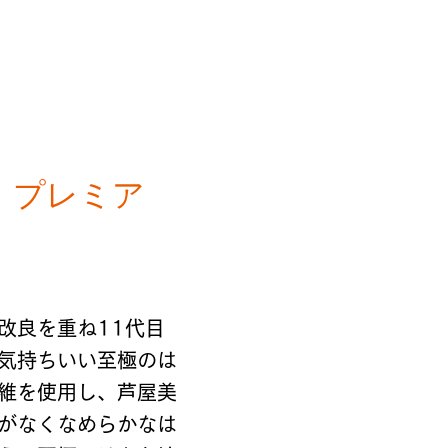
 プレミア
改良を重ね11代目
気持ちいい至極のは
維を使用し、芦屋美
がなくなめらかなは