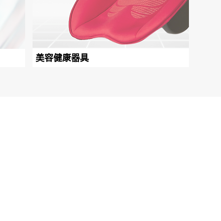
美容健康器具
会社
TOP
経営
Earth Friendly
事業
Business
サイ
Product
個人
サイ