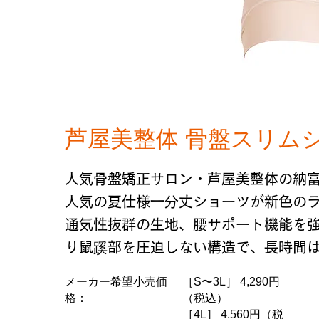
芦屋美整体 骨盤スリム
人気骨盤矯正サロン・芦屋美整体の納
人気の夏仕様一分丈ショーツが新色の
通気性抜群の生地、腰サポート機能を
り鼠蹊部を圧迫しない構造で、長時間
メーカー希望小売価
［S〜3L］ 4,290円
格：
（税込）
［4L］ 4,560円（税