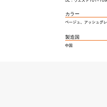
5L：ウエスト101~109
カラー
ベージュ、アッシュグレ
製造国
中国