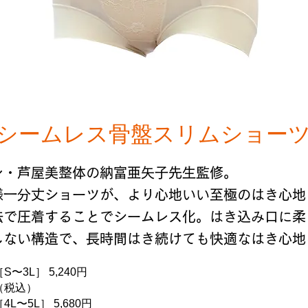
 シームレス骨盤スリムショー
ン・芦屋美整体の納富亜矢子先生監修。
様一分丈ショーツが、より心地いい至極のはき心地
法で圧着することでシームレス化。はき込み口に柔
しない構造で、長時間はき続けても快適なはき心地
［S〜3L］ 5,240円
（税込）
［4L〜5L］ 5,680円